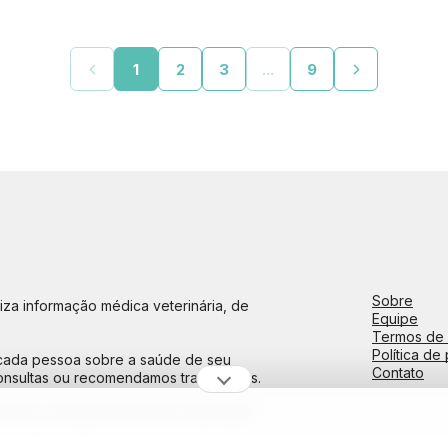
1
2
3
...
9
Sobre
iza informação médica veterinária, de
Equipe
Termos de
Política de
 cada pessoa sobre a saúde de seu
Contato
consultas ou recomendamos tratamentos.
avor, consulte uma clínica veterinária.