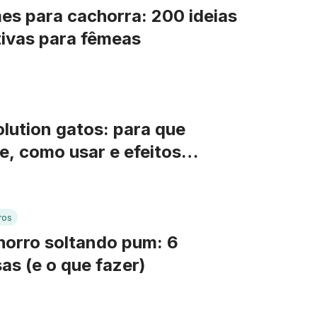
s para cachorra: 200 ideias
tivas para fêmeas
lution gatos: para que
e, como usar e efeitos
terais
ros
orro soltando pum: 6
as (e o que fazer)