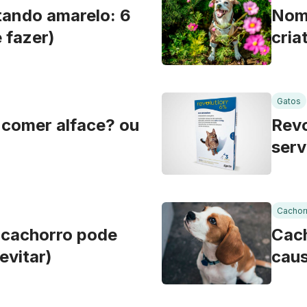
tando amarelo: 6
Nome
 fazer)
cria
Gatos
comer alface? ou
Revo
serv
cola
Cachor
o cachorro pode
Cach
evitar)
caus