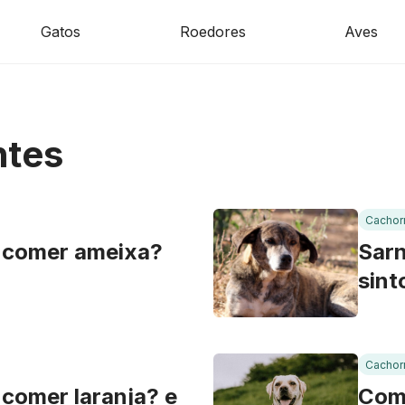
Gatos
Roedores
Aves
ntes
Cachor
 comer ameixa?
Sarn
sint
Cachor
comer laranja? e
Como