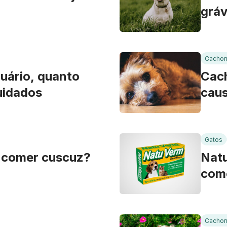
gráv
Cachor
quário, quanto
Cach
uidados
caus
Gatos
 comer cuscuz?
Natu
como
Cachor