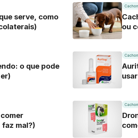
Cachor
 que serve, como
Cach
colaterais)
ou c
Cachor
endo: o que pode
Auri
zer)
usar
Cachor
 comer
Dron
 faz mal?)
como