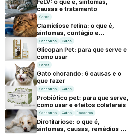
FeLV: o que é, sintomas,
causas e tratamento
Gatos
Clamidiose felina: o que é,
sintomas, contágio e
tratamento
Cachorros
Gatos
Glicopan Pet: para que serve e
como usar
Gatos
Gato chorando: 6 causas e o
que fazer
Cachorros
Gatos
Probiótico pet: para que serve,
como usar e efeitos colaterais
Cachorros
Gatos
Roedores
Dirofilariose: o que é,
sintomas, causas, remédios e