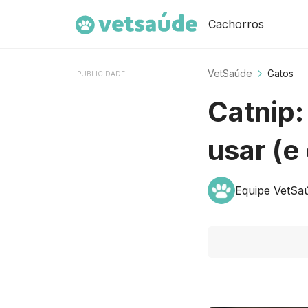
Cachorros
VetSaúde
Gatos
PUBLICIDADE
Catnip:
usar (e
Equipe VetSa