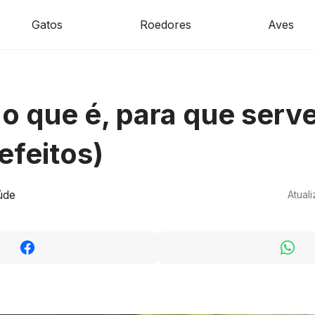
Gatos
Roedores
Aves
 o que é, para que serv
 efeitos)
úde
Atual