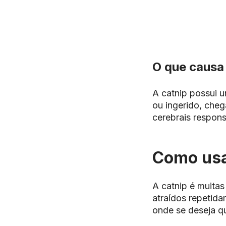
O que causa 
A
catnip
possui u
ou ingerido, cheg
cerebrais respon
Como usa
A
catnip
é muitas
atraídos repetida
onde se deseja qu