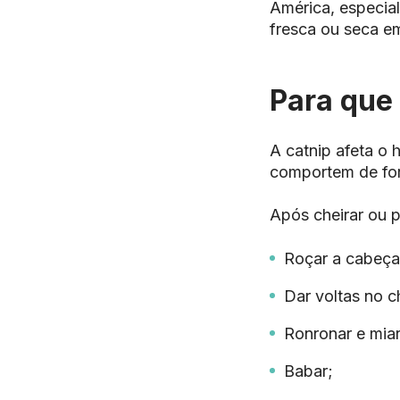
América, especia
fresca ou seca e
Para que
A
catnip
afeta o 
comportem de for
Após cheirar ou 
Roçar a cabeça
Dar voltas no c
Ronronar e miar
Babar;