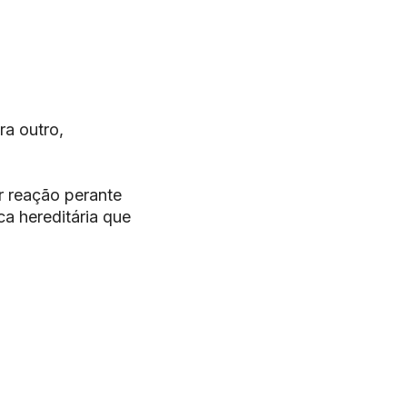
ra outro,
r reação perante
ca hereditária que