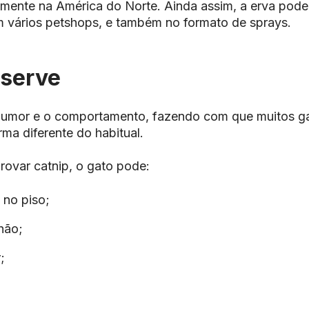
lmente na América do Norte. Ainda assim, a erva pod
m vários
petshops
, e também no formato de sprays.
 serve
humor e o comportamento, fazendo com que muitos g
ma diferente do habitual.
provar
catnip
, o gato pode:
 no piso;
hão;
;