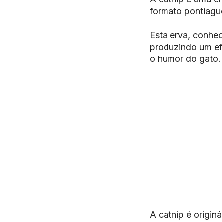
formato pontiagud
Esta erva, conhec
produzindo um ef
o humor do gato.
A
catnip
é origin