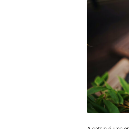
A
catnip
é uma er