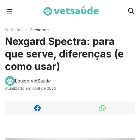
Cachorros
VetSaúde
Cachorros
Nexgard Spectra: para
Gatos
que serve, diferenças (e
como usar)
Roedores
Equipe VetSaúde
Atualizado em abril de 2026
Aves
Cavalos
Peixes