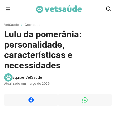
Cachorros
VetSaúde
Cachorros
Lulu da pomerânia:
Gatos
personalidade,
características e
Roedores
necessidades
Aves
Equipe VetSaúde
Atualizado em março de 2026
Cavalos
Peixes