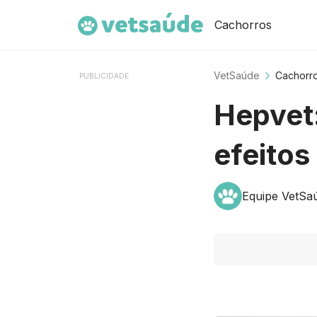
Cachorros
VetSaúde
Cachorr
PUBLICIDADE
Hepvet:
efeitos
Equipe VetSa