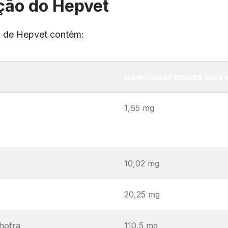
ão do Hepvet
 de Hepvet contém:
Quantidade mínima garan
1,65 mg
10,02 mg
20,25 mg
chofra
110,5 mg