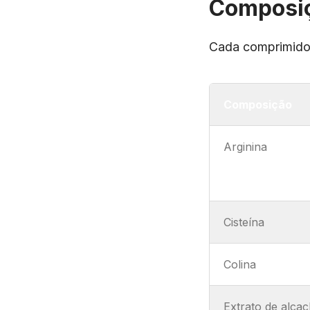
Composiç
Cada comprimido
Composição
Arginina
Cisteína
Colina
Extrato de alca