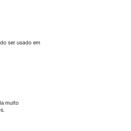
endo ser usado em
la muito
s.