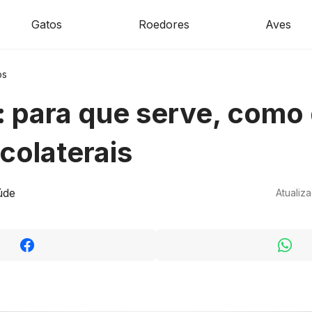
Gatos
Roedores
Aves
os
 para que serve, como 
 colaterais
úde
Atualiz