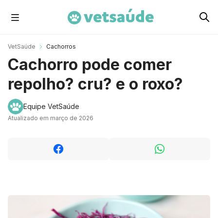
Cachorros
VetSaúde
Cachorros
Cachorro pode comer
Gatos
repolho? cru? e o roxo?
Roedores
Equipe VetSaúde
Atualizado em março de 2026
Aves
Cavalos
Peixes