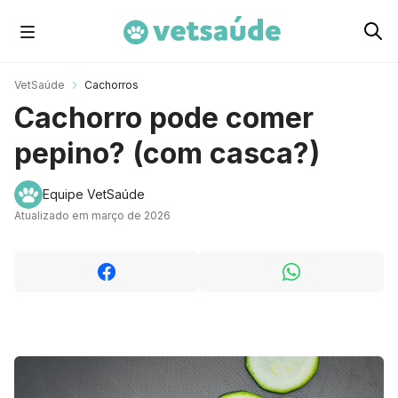
Cachorros
VetSaúde
Cachorros
Cachorro pode comer
Gatos
pepino? (com casca?)
Roedores
Equipe VetSaúde
Atualizado em março de 2026
Aves
Cavalos
Peixes