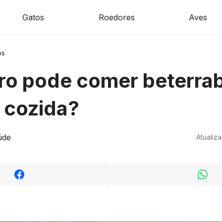
Gatos
Roedores
Aves
os
ro pode comer beterra
 cozida?
úde
Atualiz