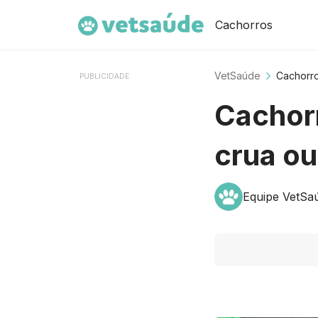
Cachorros
VetSaúde
Cachorr
PUBLICIDADE
Cachor
crua ou
Equipe VetSa