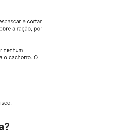
escascar e cortar
obre a ração, por
ar nenhum
a o cachorro. O
isco.
a?