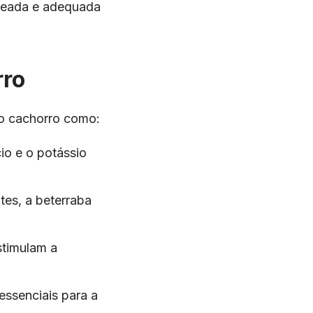
nceada e adequada
rro
 o cachorro como:
io e o potássio
ntes, a beterraba
stimulam a
 essenciais para a