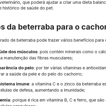
eterinário, que poderá ajudar a criar uma dieta bala
e histórico de saúde do
pet
.
s da beterraba para o cacho
do de beterraba pode trazer vários benefícios para
aúde dos músculos
: pois contém minerais como o cálc
a manutenção das fibras musculares;
parência do pelo
: por ter várias vitaminas e antioxida
rar a saúde da pele e do pelo do cachorro;
 sistema imune
: a vitamina C e o zinco da beterraba e
élulas de defesa, aumentando a imunidade;
nemia
: porque é rica em vitamina B, C e ferro, que são