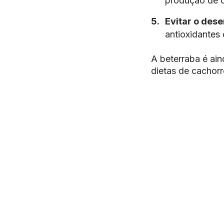
produção de c
Evitar o des
antioxidantes
A beterraba é ain
dietas de cachorr