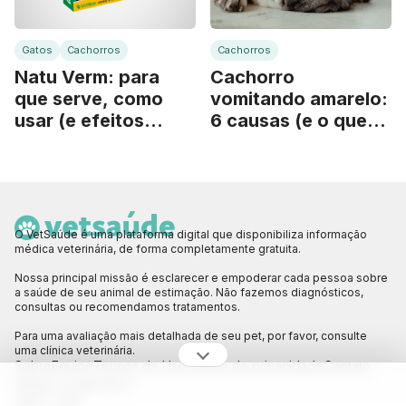
Gatos
Cachorros
Cachorros
Natu Verm: para
Cachorro
que serve, como
vomitando amarelo:
usar (e efeitos
6 causas (e o que
colaterais)
fazer)
O VetSaúde é uma plataforma digital que disponibiliza informação
médica veterinária, de forma completamente gratuita.
Nossa principal missão é esclarecer e empoderar cada pessoa sobre
a saúde de seu animal de estimação. Não fazemos diagnósticos,
consultas ou recomendamos tratamentos.
Para uma avaliação mais detalhada de seu pet, por favor, consulte
uma clínica veterinária.
Sobre
Equipe
Termos de Uso
Política de privacidade
Contato
Siga a gente!