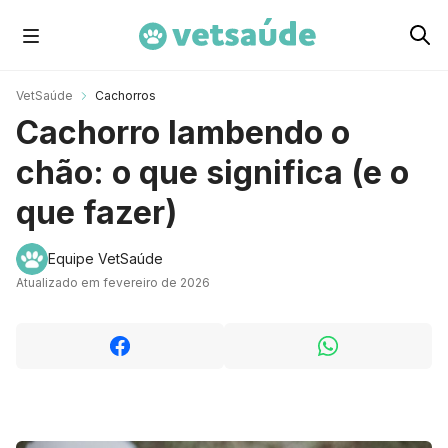
Cachorros
VetSaúde
Cachorros
Cachorro lambendo o
Gatos
chão: o que significa (e o
que fazer)
Roedores
Equipe VetSaúde
Atualizado em fevereiro de 2026
Aves
Cavalos
Peixes