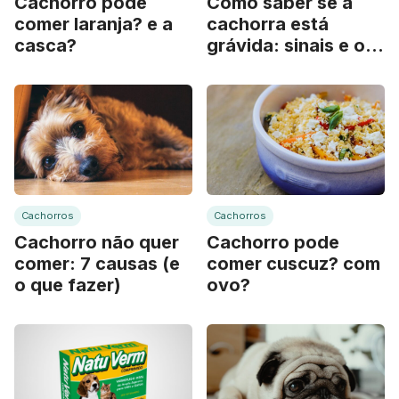
Cachorro pode
Como saber se a
comer laranja? e a
cachorra está
casca?
grávida: sinais e o
que fazer
Cachorros
Cachorros
Cachorro não quer
Cachorro pode
comer: 7 causas (e
comer cuscuz? com
o que fazer)
ovo?