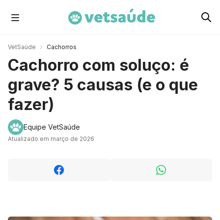
Cachorros
VetSaúde
Cachorros
Cachorro com soluço: é
Gatos
grave? 5 causas (e o que
fazer)
Roedores
Equipe VetSaúde
Atualizado em março de 2026
Aves
Cavalos
Peixes