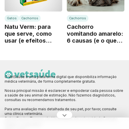
Gatos
Cachorros
Cachorros
Natu Verm: para
Cachorro
que serve, como
vomitando amarelo:
usar (e efeitos
6 causas (e o que
colaterais)
fazer)
O VetSaúde é uma plataforma digital que disponibiliza informação
médica veterinária, de forma completamente gratuita.
Nossa principal missão é esclarecer e empoderar cada pessoa sobre
a saúde de seu animal de estimação. Não fazemos diagnósticos,
consultas ou recomendamos tratamentos.
Para uma avaliação mais detalhada de seu pet, por favor, consulte
uma clínica veterinária.
Sobre
Equipe
Termos de Uso
Política de privacidade
Contato
Siga a gente!