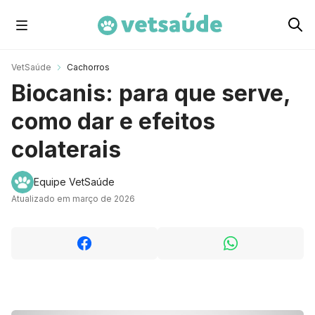
Cachorros
VetSaúde
Cachorros
Biocanis: para que serve,
Gatos
como dar e efeitos
colaterais
Roedores
Equipe VetSaúde
Atualizado em março de 2026
Aves
Cavalos
Peixes