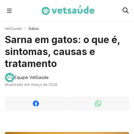
Cachorros
VetSaúde
Gatos
Sarna em gatos: o que é,
Gatos
sintomas, causas e
tratamento
Roedores
Equipe VetSaúde
Atualizado em março de 2026
Aves
Cavalos
Peixes