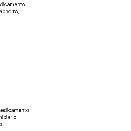
edicamento
achorro,
 medicamento,
iciar o
o.