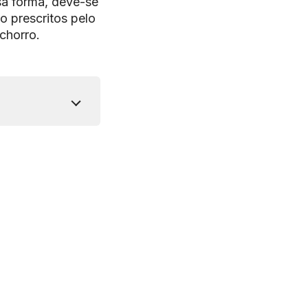
sa forma, deve-se
o prescritos pelo
chorro.