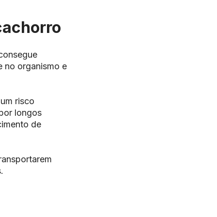
cachorro
 consegue
e no organismo e
 um risco
por longos
cimento de
transportarem
.