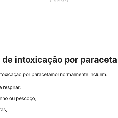
PUBLICIDADE
 de intoxicação por paracet
ntoxicação por paracetamol normalmente incluem:
 respirar;
inho ou pescoço;
tas;