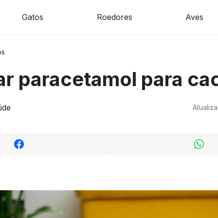
Gatos
Roedores
Aves
os
r paracetamol para ca
úde
Atualiz