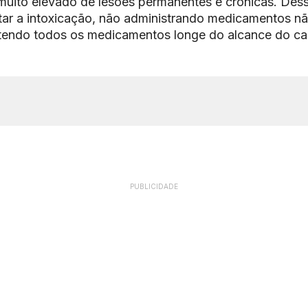
muito elevado de lesões permanentes e crônicas. Des
tar a intoxicação, não administrando medicamentos nã
ntendo todos os medicamentos longe do alcance do ca
PUBLICIDADE