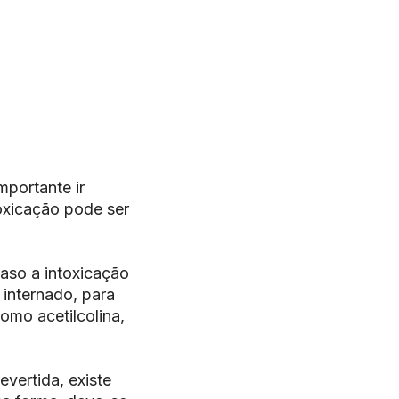
mportante ir
oxicação pode ser
aso a intoxicação
 internado, para
omo acetilcolina,
vertida, existe