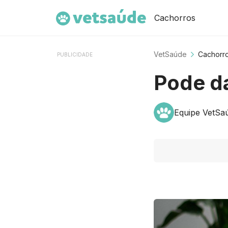
Cachorros
VetSaúde
Cachorr
PUBLICIDADE
Pode da
Equipe VetSa