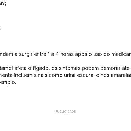
as;
;
ndem a surgir entre 1 a 4 horas após o uso do medica
amol afeta o fígado, os sintomas podem demorar até
mente incluem sinais como urina escura, olhos amarel
xemplo.
PUBLICIDADE