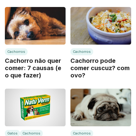
que fazer
Cachorros
Cachorros
Cachorro não quer
Cachorro pode
comer: 7 causas (e
comer cuscuz? com
o que fazer)
ovo?
Gatos
Cachorros
Cachorros