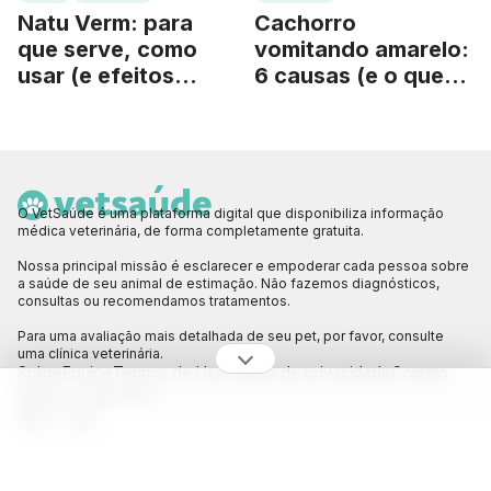
Natu Verm: para
Cachorro
que serve, como
vomitando amarelo:
usar (e efeitos
6 causas (e o que
colaterais)
fazer)
O VetSaúde é uma plataforma digital que disponibiliza informação
médica veterinária, de forma completamente gratuita.
Nossa principal missão é esclarecer e empoderar cada pessoa sobre
a saúde de seu animal de estimação. Não fazemos diagnósticos,
consultas ou recomendamos tratamentos.
Para uma avaliação mais detalhada de seu pet, por favor, consulte
uma clínica veterinária.
Sobre
Equipe
Termos de Uso
Política de privacidade
Contato
Siga a gente!
© 2026 VetSaúde. Todos os direitos reservados.