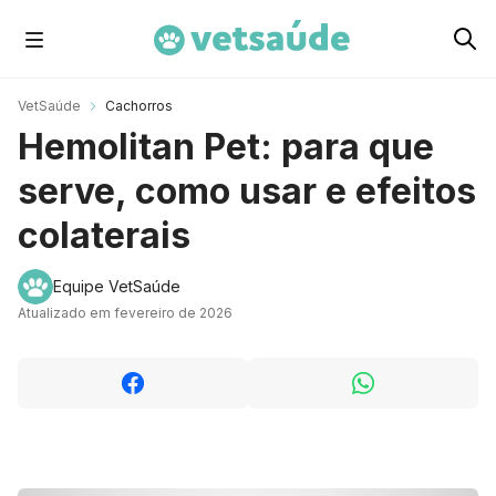
Cachorros
VetSaúde
Cachorros
Hemolitan Pet: para que
Gatos
serve, como usar e efeitos
colaterais
Roedores
Equipe VetSaúde
Atualizado em fevereiro de 2026
Aves
Cavalos
Peixes