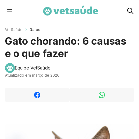
Cachorros
VetSaúde
Gatos
Gato chorando: 6 causas
Gatos
e o que fazer
Roedores
Equipe VetSaúde
Atualizado em março de 2026
Aves
Cavalos
Peixes