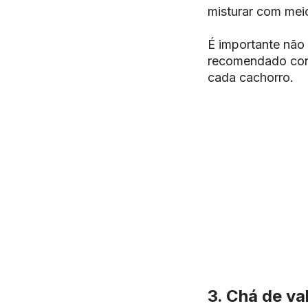
misturar com meio
É importante não 
recomendado cons
cada cachorro.
3. Chá de va