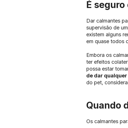
É seguro
Dar calmantes par
supervisão de um
existem alguns r
em quase todos o
Embora os calman
ter efeitos colat
possa estar toma
de dar qualquer
do pet, consider
Quando d
Os calmantes par