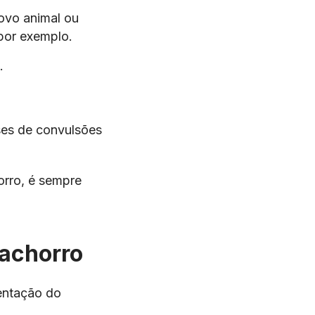
ovo animal ou
 por exemplo.
.
ses de convulsões
orro, é sempre
cachorro
entação do