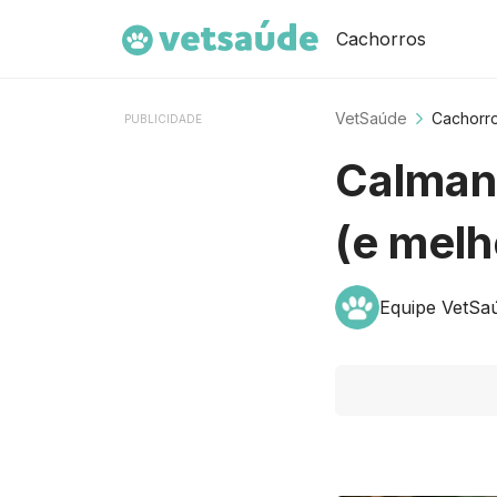
Cachorros
VetSaúde
Cachorr
PUBLICIDADE
Calmant
(e melh
Equipe VetSa