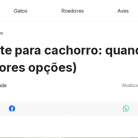
Gatos
Roedores
Aves
os
e para cachorro: quan
ores opções)
úde
Atualiz