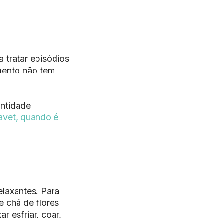
 tratar episódios
mento não tem
antidade
avet, quando é
laxantes. Para
e chá de flores
 esfriar, coar,