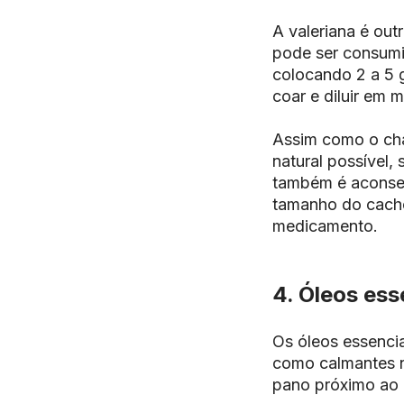
A valeriana é out
pode ser consumid
colocando 2 a 5 g
coar e diluir em m
Assim como o chá
natural possível,
também é aconselh
tamanho do cachor
medicamento.
4. Óleos ess
Os óleos essenci
como calmantes n
pano próximo ao 