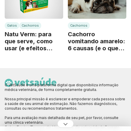
Gatos
Cachorros
Cachorros
Natu Verm: para
Cachorro
que serve, como
vomitando amarelo:
usar (e efeitos
6 causas (e o que
colaterais)
fazer)
O VetSaúde é uma plataforma digital que disponibiliza informação
médica veterinária, de forma completamente gratuita.
Nossa principal missão é esclarecer e empoderar cada pessoa sobre
a saúde de seu animal de estimação. Não fazemos diagnósticos,
consultas ou recomendamos tratamentos.
Para uma avaliação mais detalhada de seu pet, por favor, consulte
uma clínica veterinária.
Sobre
Equipe
Termos de Uso
Política de privacidade
Contato