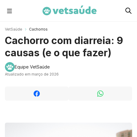
Cachorros
VetSaúde
Cachorros
Cachorro com diarreia: 9
Gatos
causas (e o que fazer)
Roedores
Equipe VetSaúde
Atualizado em março de 2026
Aves
Cavalos
Peixes