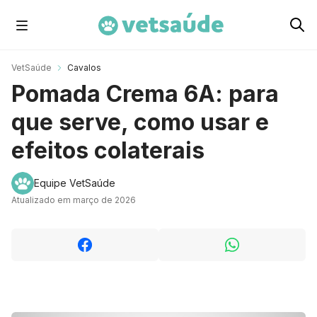
Cachorros
VetSaúde
Cavalos
Pomada Crema 6A: para
Gatos
que serve, como usar e
efeitos colaterais
Roedores
Equipe VetSaúde
Atualizado em março de 2026
Aves
Cavalos
Peixes